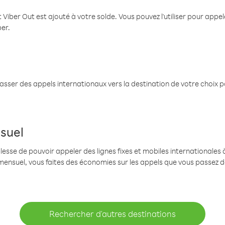
 Viber Out est ajouté à votre solde. Vous pouvez l'utiliser pour app
ber.
passer des appels internationaux vers la destination de votre choix 
suel
se de pouvoir appeler des lignes fixes et mobiles internationales à 
mensuel, vous faites des économies sur les appels que vous passez d
Rechercher d'autres destinations