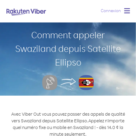
Connexion
Togg
navig
Comment appeler
Swaziland depuis Satellite
Ellipso
Avec Viber Out vous pouvez passer des appels de qualité
vers Swaziland depuis Satellite Ellipso.
Appelez n'importe
quel numéro fixe ou mobile en Swaziland ! - dès 14.0 ¢ la
minute seulement.