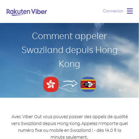
Connexion
Togg
navig
Comment appeler
Swaziland depuis Hong
Kong
Avec Viber Out vous pouvez passer des appels de qualité
vers Swaziland depuis Hong Kong.
Appelez n'importe quel
numéro fixe ou mobile en Swaziland ! - dès 14.0 ¢ la
minute seulement.