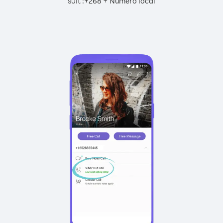
suit :
+
+
268
Numéro local