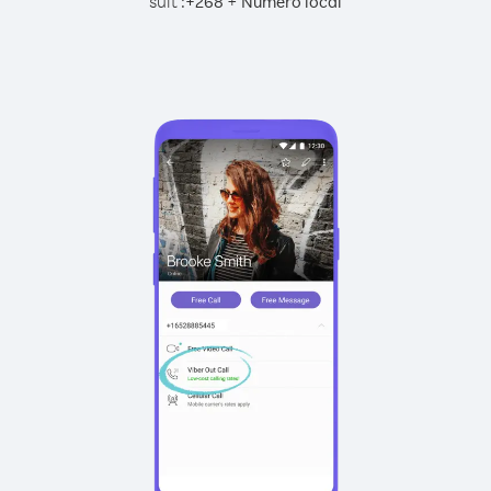
suit :
+
+
268
Numéro local