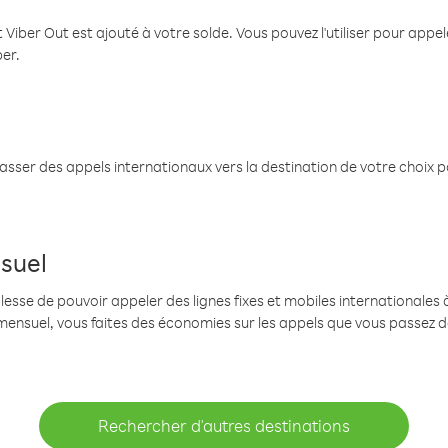
 Viber Out est ajouté à votre solde. Vous pouvez l'utiliser pour app
ber.
passer des appels internationaux vers la destination de votre choix 
suel
se de pouvoir appeler des lignes fixes et mobiles internationales à 
mensuel, vous faites des économies sur les appels que vous passez d
Rechercher d'autres destinations