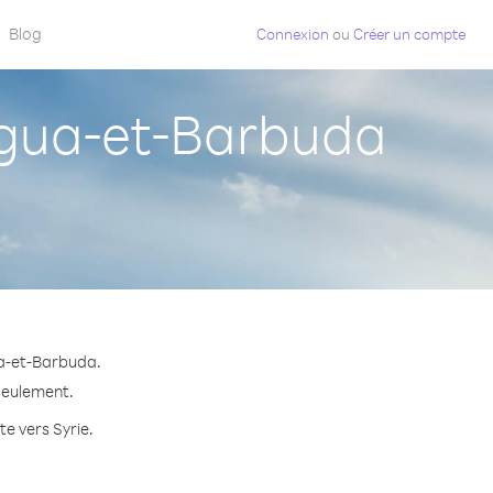
Blog
Connexion
ou
Créer un compte
igua-et-Barbuda
ua-et-Barbuda.
 seulement.
te vers Syrie.