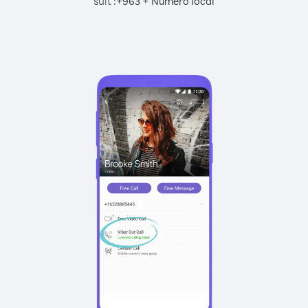
suit :
+
+
963
Numéro local