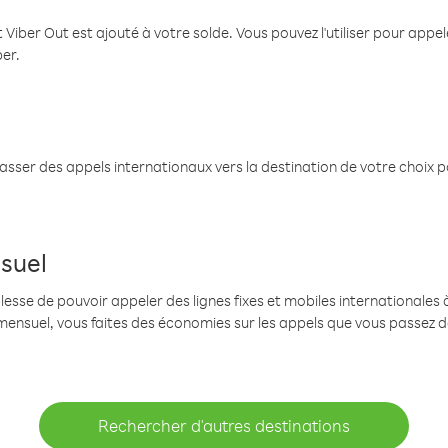
 Viber Out est ajouté à votre solde. Vous pouvez l'utiliser pour app
ber.
passer des appels internationaux vers la destination de votre choix 
suel
se de pouvoir appeler des lignes fixes et mobiles internationales à 
mensuel, vous faites des économies sur les appels que vous passez d
Rechercher d'autres destinations