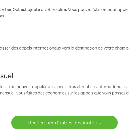
 Viber Out est ajouté à votre solde. Vous pouvez l'utiliser pour app
ber.
passer des appels internationaux vers la destination de votre choix 
suel
se de pouvoir appeler des lignes fixes et mobiles internationales à 
mensuel, vous faites des économies sur les appels que vous passez d
Rechercher d'autres destinations