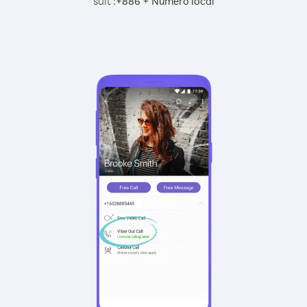
suit :
+
+
886
Numéro local