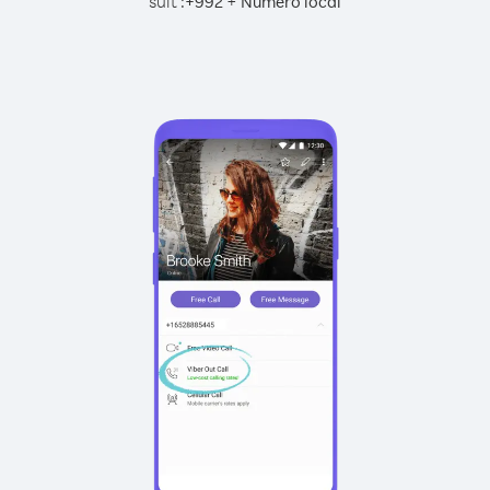
suit :
+
+
992
Numéro local