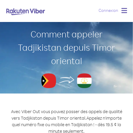
Connexion
Togg
navig
Comment appeler
Tadjikistan depuis Timor
oriental
Avec Viber Out vous pouvez passer des appels de qualité
vers Tadjikistan depuis Timor oriental.
Appelez n'importe
quel numéro fixe ou mobile en Tadjikistan ! - dès 19.5 ¢ la
minute seulement.