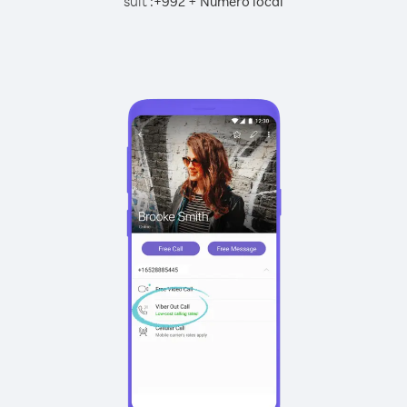
suit :
+
+
992
Numéro local