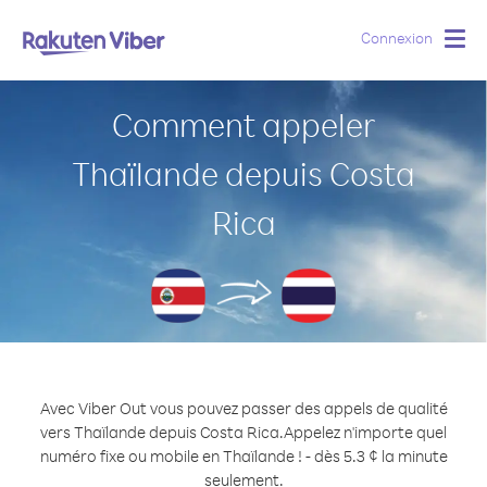
Connexion
Togg
navig
Comment appeler
Thaïlande depuis Costa
Rica
Avec Viber Out vous pouvez passer des appels de qualité
vers Thaïlande depuis Costa Rica.
Appelez n'importe quel
numéro fixe ou mobile en Thaïlande ! - dès 5.3 ¢ la minute
seulement.