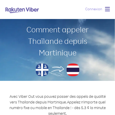
Connexion
Togg
navig
Comment appeler
Thaïlande depuis
Martinique
Avec Viber Out vous pouvez passer des appels de qualité
vers Thaïlande depuis Martinique.
Appelez n'importe quel
numéro fixe ou mobile en Thaïlande ! - dès 5.3 ¢ la minute
seulement.