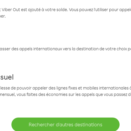
 Viber Out est ajouté à votre solde. Vous pouvez l'utiliser pour app
ber.
passer des appels internationaux vers la destination de votre choix 
suel
se de pouvoir appeler des lignes fixes et mobiles internationales à 
mensuel, vous faites des économies sur les appels que vous passez d
Rechercher d'autres destinations