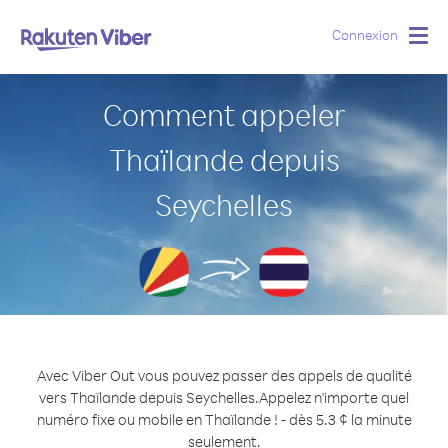
Connexion
Togg
navig
Comment appeler
Thaïlande depuis
Seychelles
Avec Viber Out vous pouvez passer des appels de qualité
vers Thaïlande depuis Seychelles.
Appelez n'importe quel
numéro fixe ou mobile en Thaïlande ! - dès 5.3 ¢ la minute
seulement.