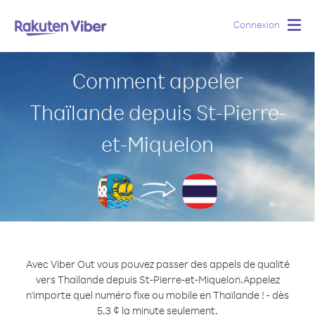
Connexion
Togg
navig
Comment appeler
Thaïlande depuis St-Pierre-
et-Miquelon
Avec Viber Out vous pouvez passer des appels de qualité
vers Thaïlande depuis St-Pierre-et-Miquelon.
Appelez
n'importe quel numéro fixe ou mobile en Thaïlande ! - dès
5.3 ¢ la minute seulement.