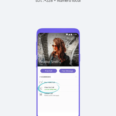
suit :
+
+
228
Numéro local