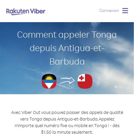
Connexion
Togg
navig
Comment appeler Tonga
depuis Antigua-et-
Barbuda
Avec Viber Out vous pouvez passer des appels de qualité
vers Tonga depuis Antigua-et-Barbuda.
Appelez
n'importe quel numéro fixe ou mobile en Tonga ! - dès
$1.50 la minute seulement.