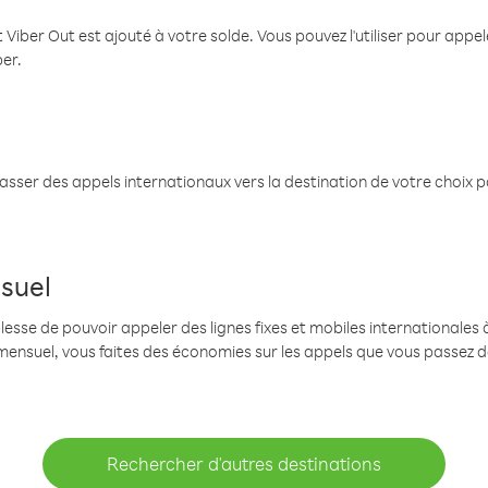
 Viber Out est ajouté à votre solde. Vous pouvez l'utiliser pour app
ber.
passer des appels internationaux vers la destination de votre choix 
suel
se de pouvoir appeler des lignes fixes et mobiles internationales à 
mensuel, vous faites des économies sur les appels que vous passez d
Rechercher d'autres destinations