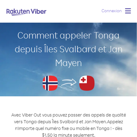
Connexion
Togg
navig
Comment appeler Tonga
depuis Îles Svalbard et Jan
Mayen
Avec Viber Out vous pouvez passer des appels de qualité
vers Tonga depuis Îles Svalbard et Jan Mayen.
Appelez
n'importe quel numéro fixe ou mobile en Tonga ! - dès
$1.50 la minute seulement.