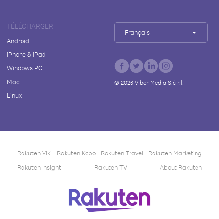
TÉLÉCHARGER
Français
Android
iPhone & iPad
Windows PC
Mac
©
2026
Viber Media S.à r.l.
Linux
Rakuten Viki
Rakuten Kobo
Rakuten Travel
Rakuten Marketing
Rakuten Insight
Rakuten TV
About Rakuten