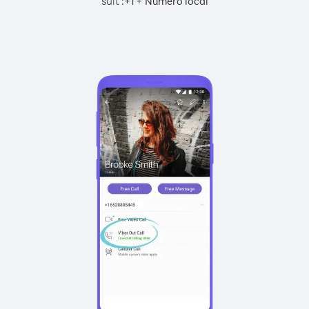
suit :
+
+
1
Numéro local