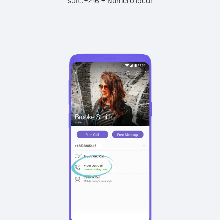
suit :
+
+
216
Numéro local