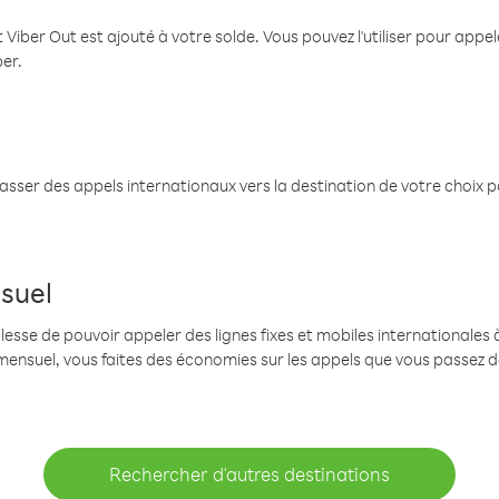
 Viber Out est ajouté à votre solde. Vous pouvez l'utiliser pour app
ber.
passer des appels internationaux vers la destination de votre choix 
suel
se de pouvoir appeler des lignes fixes et mobiles internationales à 
mensuel, vous faites des économies sur les appels que vous passez d
Rechercher d'autres destinations