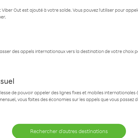
 Viber Out est ajouté à votre solde. Vous pouvez l'utiliser pour app
ber.
passer des appels internationaux vers la destination de votre choix 
suel
se de pouvoir appeler des lignes fixes et mobiles internationales à 
mensuel, vous faites des économies sur les appels que vous passez d
Rechercher d'autres destinations