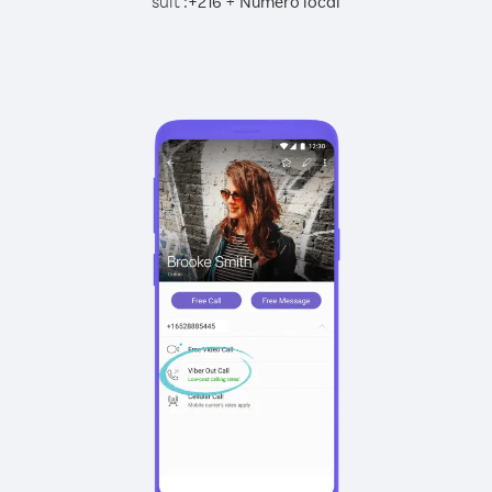
suit :
+
+
216
Numéro local