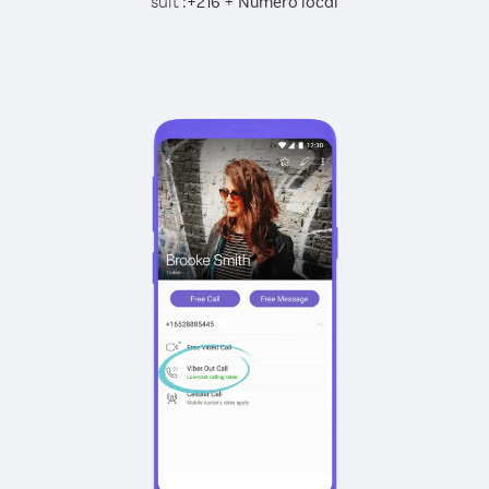
suit :
+
+
216
Numéro local