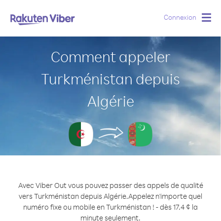
Connexion
Togg
navig
Comment appeler
Turkménistan depuis
Algérie
Avec Viber Out vous pouvez passer des appels de qualité
vers Turkménistan depuis Algérie.
Appelez n'importe quel
numéro fixe ou mobile en Turkménistan ! - dès 17.4 ¢ la
minute seulement.