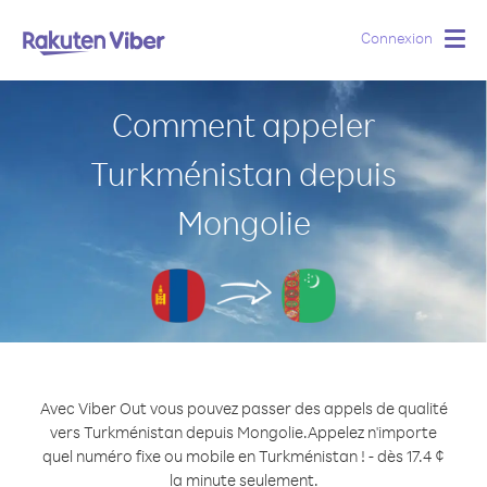
Connexion
Togg
navig
Comment appeler
Turkménistan depuis
Mongolie
Avec Viber Out vous pouvez passer des appels de qualité
vers Turkménistan depuis Mongolie.
Appelez n'importe
quel numéro fixe ou mobile en Turkménistan ! - dès 17.4 ¢
la minute seulement.