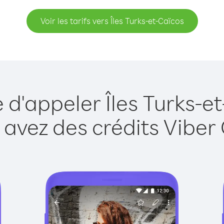
Voir les tarifs vers Îles Turks-et-Caïcos
 d'appeler Îles Turks-e
 avez des crédits Viber 