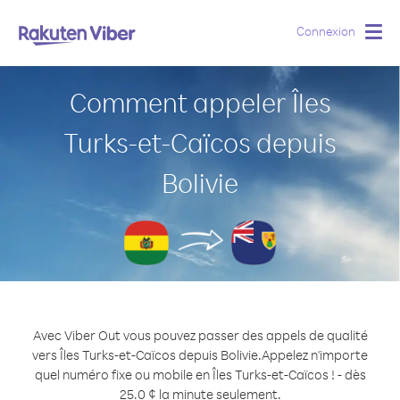
Connexion
Togg
navig
Comment appeler Îles
Turks-et-Caïcos depuis
Bolivie
Avec Viber Out vous pouvez passer des appels de qualité
vers Îles Turks-et-Caïcos depuis Bolivie.
Appelez n'importe
quel numéro fixe ou mobile en Îles Turks-et-Caïcos ! - dès
25.0 ¢ la minute seulement.