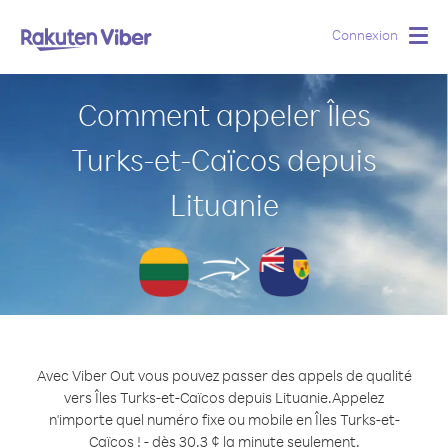
Connexion
Togg
navig
Comment appeler Îles
Turks-et-Caïcos depuis
Lituanie
Avec Viber Out vous pouvez passer des appels de qualité
vers Îles Turks-et-Caïcos depuis Lituanie.
Appelez
n'importe quel numéro fixe ou mobile en Îles Turks-et-
Caïcos ! - dès 30.3 ¢ la minute seulement.