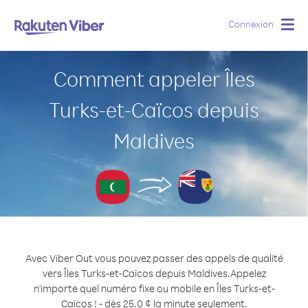
Connexion
Togg
navig
Comment appeler Îles
Turks-et-Caïcos depuis
Maldives
Avec Viber Out vous pouvez passer des appels de qualité
vers Îles Turks-et-Caïcos depuis Maldives.
Appelez
n'importe quel numéro fixe ou mobile en Îles Turks-et-
Caïcos ! - dès 25.0 ¢ la minute seulement.