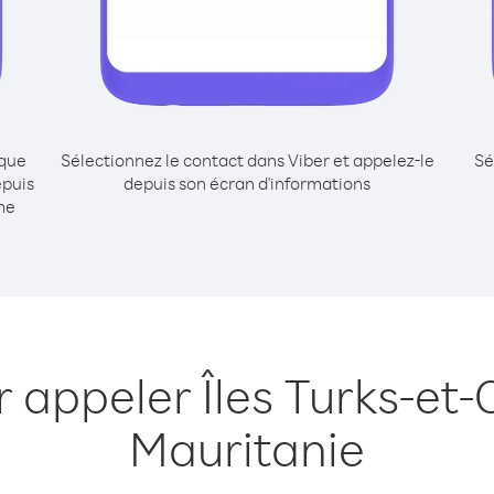
ique
Sélectionnez le contact dans Viber et appelez-le
Sé
epuis
depuis son écran d'informations
me
r appeler Îles Turks-et-
Mauritanie