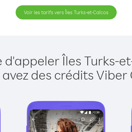
Voir les tarifs vers Îles Turks-et-Caïcos
 d'appeler Îles Turks-e
 avez des crédits Viber 