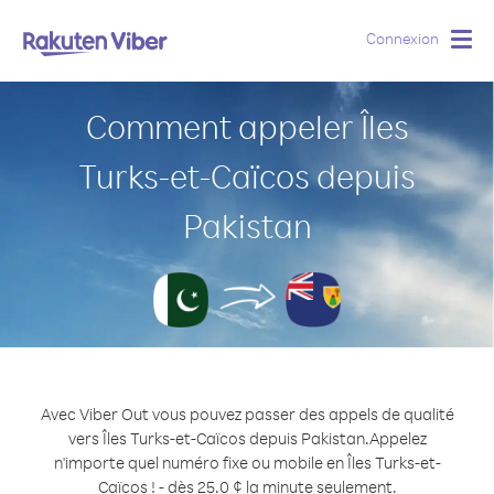
Connexion
Togg
navig
Comment appeler Îles
Turks-et-Caïcos depuis
Pakistan
Avec Viber Out vous pouvez passer des appels de qualité
vers Îles Turks-et-Caïcos depuis Pakistan.
Appelez
n'importe quel numéro fixe ou mobile en Îles Turks-et-
Caïcos ! - dès 25.0 ¢ la minute seulement.