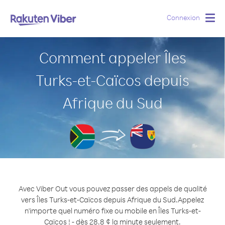
Connexion
Togg
navig
Comment appeler Îles
Turks-et-Caïcos depuis
Afrique du Sud
Avec Viber Out vous pouvez passer des appels de qualité
vers Îles Turks-et-Caïcos depuis Afrique du Sud.
Appelez
n'importe quel numéro fixe ou mobile en Îles Turks-et-
Caïcos ! - dès 28.8 ¢ la minute seulement.