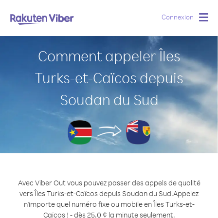
Connexion
Togg
navig
Comment appeler Îles
Turks-et-Caïcos depuis
Soudan du Sud
Avec Viber Out vous pouvez passer des appels de qualité
vers Îles Turks-et-Caïcos depuis Soudan du Sud.
Appelez
n'importe quel numéro fixe ou mobile en Îles Turks-et-
Caïcos ! - dès 25.0 ¢ la minute seulement.