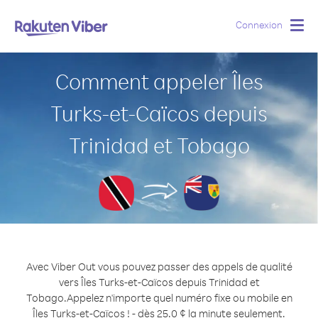
Connexion
Togg
navig
Comment appeler Îles
Turks-et-Caïcos depuis
Trinidad et Tobago
Avec Viber Out vous pouvez passer des appels de qualité
vers Îles Turks-et-Caïcos depuis Trinidad et
Tobago.
Appelez n'importe quel numéro fixe ou mobile en
Îles Turks-et-Caïcos ! - dès 25.0 ¢ la minute seulement.