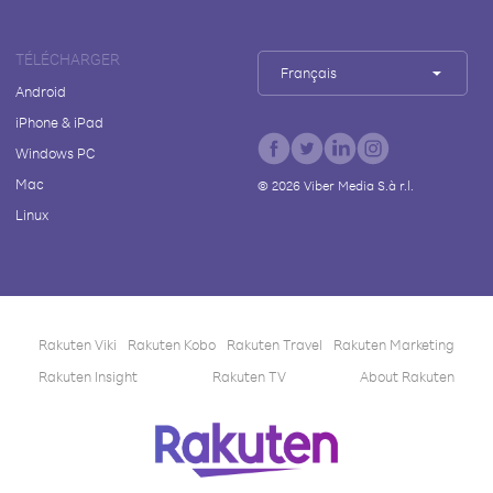
TÉLÉCHARGER
Français
Android
iPhone & iPad
Windows PC
Mac
©
2026
Viber Media S.à r.l.
Linux
Rakuten Viki
Rakuten Kobo
Rakuten Travel
Rakuten Marketing
Rakuten Insight
Rakuten TV
About Rakuten