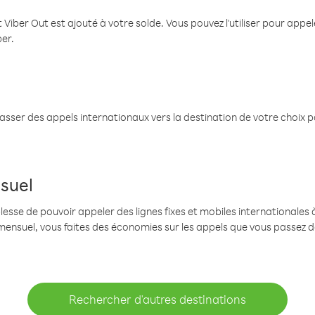
 Viber Out est ajouté à votre solde. Vous pouvez l'utiliser pour app
ber.
passer des appels internationaux vers la destination de votre choix 
suel
se de pouvoir appeler des lignes fixes et mobiles internationales à 
mensuel, vous faites des économies sur les appels que vous passez d
Rechercher d'autres destinations