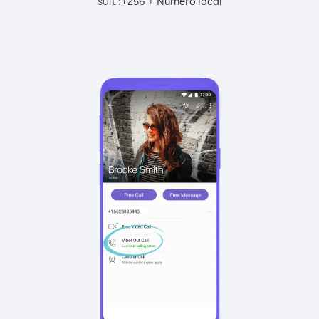
suit :
+
+
256
Numéro local