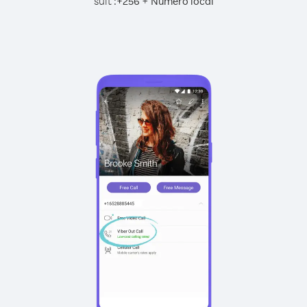
suit :
+
+
256
Numéro local