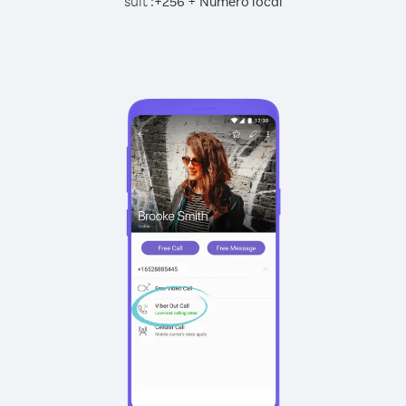
suit :
+
+
256
Numéro local