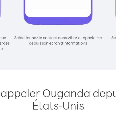
ique
Sélectionnez le contact dans Viber et appelez-le
Sé
erges
depuis son écran d'informations
me
 appeler Ouganda depui
États-Unis