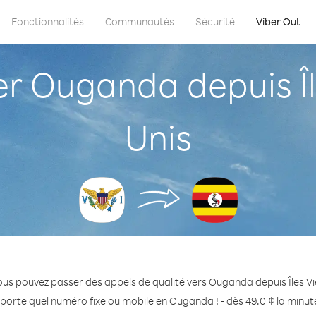
Fonctionnalités
Communautés
Sécurité
Viber Out
 Ouganda depuis Île
Unis
ous pouvez passer des appels de qualité vers Ouganda depuis Îles Vi
porte quel numéro fixe ou mobile en Ouganda ! - dès 49.0 ¢ la minu