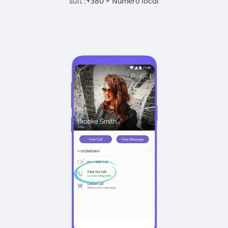
suit :
+
+
380
Numéro local