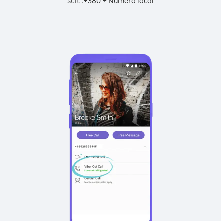
suit :
+
+
380
Numéro local