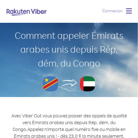
Connexion
Togg
navig
Comment appeler Émirats
arabes unis depuis Rép.
dém. du Congo
Avec Viber Out vous pouvez passer des appels de qualité
vers Émirats arabes unis depuis Rép. dém. du
Congo.
Appelez n'importe quel numéro fixe ou mobile en
Émirats arabes unis ! - dès 23.0 ¢ la minute seulement.