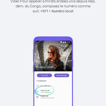
Viber.
Pour appeler Émirats arabes unis depuis Rép.
dém. du Congo, composez le numéro comme
suit :
+
+
971
Numéro local