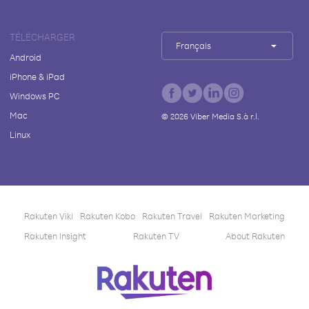
TÉLÉCHARGER
Français
Android
iPhone & iPad
Windows PC
Mac
©
2026
Viber Media S.à r.l.
Linux
Rakuten Viki
Rakuten Kobo
Rakuten Travel
Rakuten Marketing
Rakuten Insight
Rakuten TV
About Rakuten