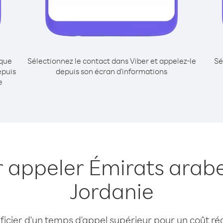
ique
Sélectionnez le contact dans Viber et appelez-le
Sé
epuis
depuis son écran d'informations
e
r appeler Émirats arabe
Jordanie
cier d'un temps d'appel supérieur pour un coût réd